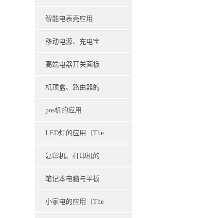
adap
multimedia
上的应用(The
智能电表壳应用
intelligent a
application of new
（Smart watch case
移动电源、充电宝
energy vehicle
application）
的应用（Application
高端电器开关面板
of mobile power
的应用（Application
机顶盒、路由器的
supply and
of high-end electrical
应用（Application of
pos机的应用
swi
set-top box and
（Application of pos
LED灯的应用（The
router）
machine）
application of LED
复印机、打印机的
lights）
应用（Application of
笔记本电脑与平板
copier and printer）
电脑的应用
小家电的应用（The