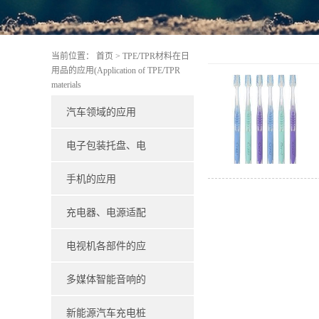
当前位置：
首页
>
TPE/TPR材料在日
用品的应用(Application of TPE/TPR
materials
汽车领域的应用
（Automotive）
电子包装托盘、电
子载带的应用
手机的应用
（corpuscle）
（Mobile）
充电器、电源适配
器的应用
电视机各部件的应
(Application of
用(Application of TV
多媒体智能音响的
charger and power
components)
应用(Application of
新能源汽车充电桩