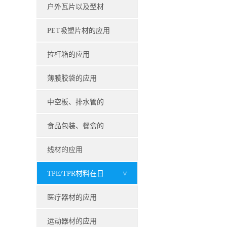
（Applications for
application of small
户外瓦片以及型材
laptops and tablets
household applianc
的应用（Outdoor
PET吸塑片材的应用
tile and profile
（Application of
拉杆箱的应用
applications）
PET blister sheet）
（Application of pull
薄膜胶袋的应用
rod box）
（Application of thin
中空板、排水管的
film plastic bag）
应用（Hollow plate,
食品包装、餐盒的
drain pipe
应用（Food
线材的应用
application）
packaging, lunch box
(Application of wire)
TPE/TPR材料在日
>
application）
用品的应用
医疗器材的应用
(Application of
(The application of
运动器材的应用