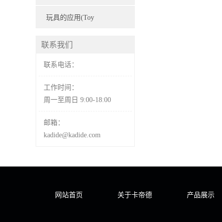
TPE/TPR materials
medical devices)
(Application of sports
玩具的应用(Toy
equipment)
application)
联系我们
联系电话：
工作时间：
周一至周日 9:00-18:00
邮箱：
kadide@kadide.com
网站首页
关于卡帝德
产品展示