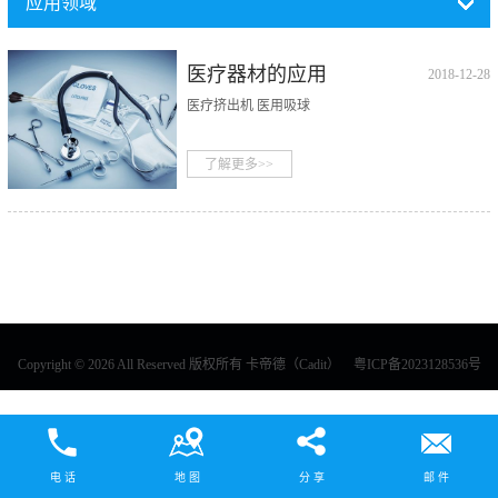
应用领域
医疗器材的应用
2018-12-28
（THE
医疗挤出机 医用吸球
APPLICATION OF
MEDICAL
了解更多>>
DEVICES）
Copyright © 2026 All Reserved 版权所有 卡帝德（Cadit）
粤ICP备2023128536号
电 话
地 图
分 享
邮 件